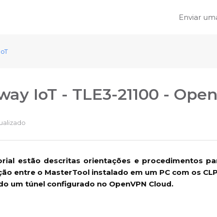
Enviar uma
IoT
way IoT - TLE3-21100 - Ope
ualizado
orial estão descritas orientações e procedimentos pa
ão entre o MasterTool instalado em um PC com os CLP
ando um túnel configurado no OpenVPN Cloud.