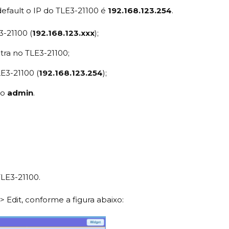
efault o IP do TLE3-21100 é
192.168.123.254
.
-21100 (
192.168.123.xxx
);
ra no TLE3-21100;
E3-21100 (
192.168.123.254
);
ão
admin
.
LE3-21100.
> Edit, conforme a figura abaixo: