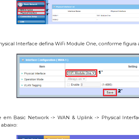
ysical Interface defina WiFi Module One, conforme figura 
e em Basic Network -> WAN & Uplink -> Physical Interfa
a abaixo: