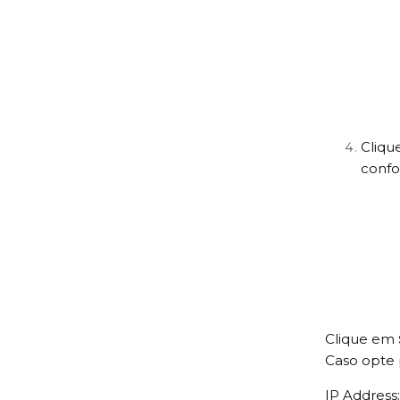
Cliqu
confo
Clique em
Caso opte p
IP Address: