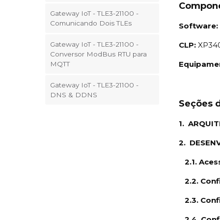
Compon
Gateway IoT - TLE3-21100 -
Comunicando Dois TLEs
Software:
CLP:
XP34
Gateway IoT - TLE3-21100 -
Conversor ModBus RTU para
Equipame
MQTT
Gateway IoT - TLE3-21100 -
DNS & DDNS
Seções d
1. ARQUI
2. DESEN
2.1. Aces
2.2. Conf
2.3. Conf
2.4. Con