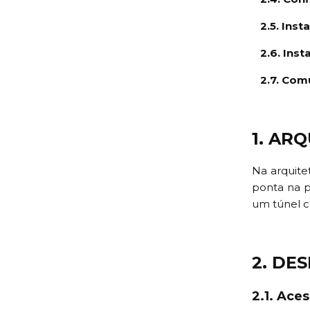
2.5. Inst
2.6. Inst
2.7. Comu
1. AR
Na arquite
ponta na p
um túnel 
2. DE
2.1. Ace