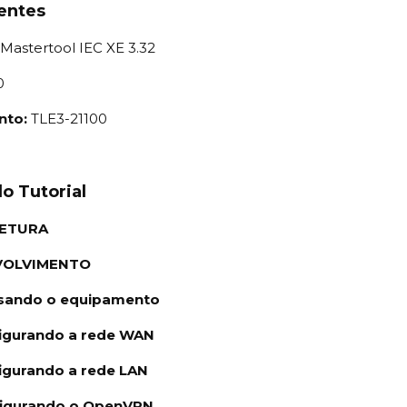
entes
Mastertool IEC XE 3.32
0
nto:
TLE3-21100
o Tutorial
TETURA
VOLVIMENTO
sando o equipamento
igurando a rede WAN
igurando a rede LAN
figurando o OpenVPN