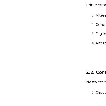
Primeirame
Alter
Conec
Digit
Alter
2.2. Con
Nesta etap
Cliqu