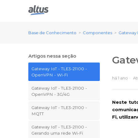
Base de Conhecimento
Componentes
Gateway 
Artigos nessa seção
Gate
Gateway IoT - TLE3-21100 -
OpenVPN - Wi-Fi
há 1 ano
At
Gateway IoT - TLE3-21100 -
OpenVPN - 3G/4G
Neste tut
Gateway IoT - TLE3-21100 -
comunicaç
MQTT
Fi, utiliz
Gateway IoT - TLE3-21100 -
Gerando uma rede Wi-Fi