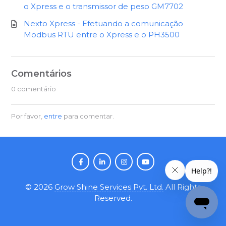
o Xpress e o transmissor de peso GM7702
Nexto Xpress - Efetuando a comunicação
Modbus RTU entre o Xpress e o PH3500
Comentários
0 comentário
Por favor,
entre
para comentar.
©
2026
Grow Shine Services Pvt. Ltd.
All Rights
Reserved.