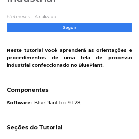
há 4 meses
Atualizado
Ai
Seguir
Neste tutorial você aprenderá as orientações e
procedimentos de uma tela de processo
industrial confeccionado no BluePlant.
Componentes
Software:
BluePlant bp-9.1.28;
Seções do Tutorial