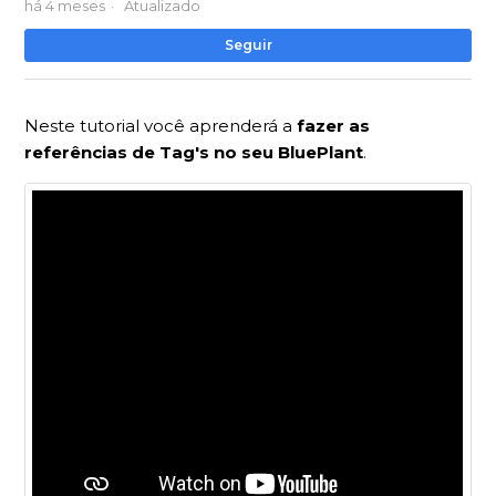
há 4 meses
Atualizado
Ai
Seguir
Neste tutorial você aprenderá a
fazer as
referências de Tag's no seu BluePlant
.