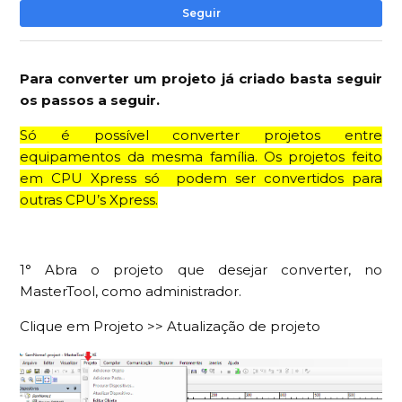
Ai
Seguir
Para converter um projeto já criado basta seguir
os passos a seguir.
Só é possível converter projetos entre
equipamentos da mesma família. Os projetos feito
em CPU Xpress só podem ser convertidos para
outras CPU’s Xpress.
1° Abra o projeto que desejar converter, no
MasterTool, como administrador.
Clique em Projeto >> Atualização de projeto