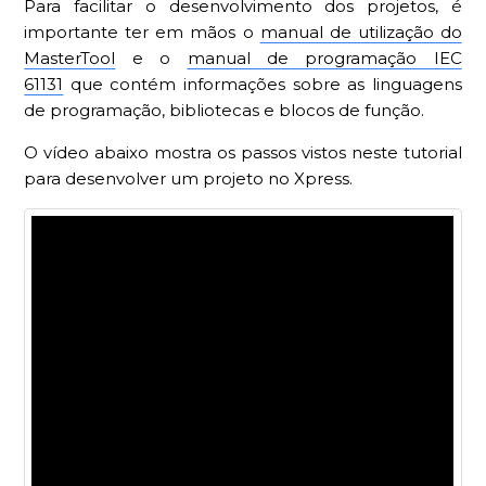
Para facilitar o desenvolvimento dos projetos, é
importante ter em mãos o
manual de utilização do
MasterTool
e o
manual de programação IEC
61131
que contém informações sobre as linguagens
de programação, bibliotecas e blocos de função.
O vídeo abaixo mostra os passos vistos neste tutorial
para desenvolver um projeto no Xpress.