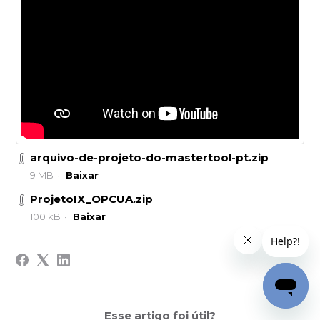
arquivo-de-projeto-do-mastertool-pt.zip
9 MB
Baixar
ProjetoIX_OPCUA.zip
100 kB
Baixar
Esse artigo foi útil?