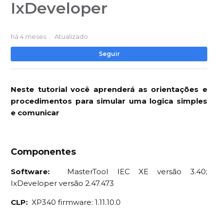
IxDeveloper
há 4 meses
Atualizado
Ai
Seguir
Neste tutorial você aprenderá as orientações e
procedimentos para simular uma logica simples
e comunicar
Componentes
Software:
MasterTool IEC XE versão 3.40;
IxDeveloper versão 2.47.473
CLP:
XP340 firmware: 1.11.10.0