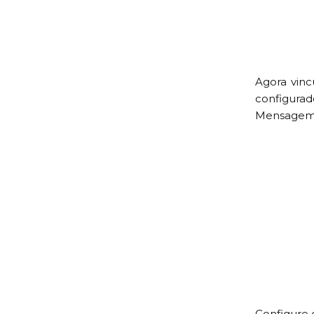
Agora vin
configur
Mensagem
Configure 