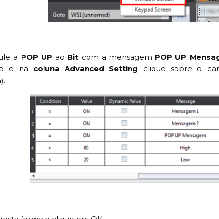
cule a
POP UP
ao
Bit
com a mensagem
POP UP Mensa
ado e na
coluna Advanced Setting
clique sobre o ca
).
desta forma e clique em OK.