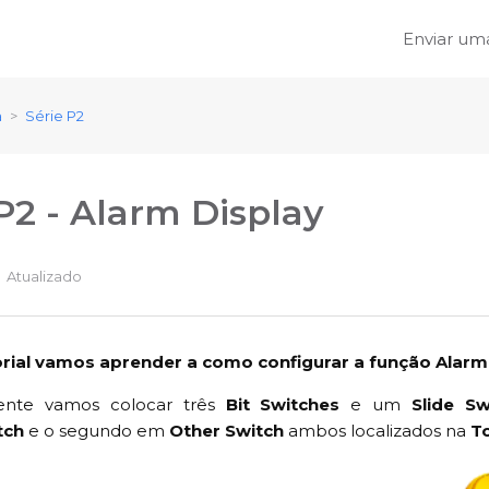
Enviar uma
a
Série P2
P2 - Alarm Display
Atualizado
orial vamos aprender a como configurar a função Alar
ente vamos colocar três
Bit Switches
e um
Slide Sw
tch
e o segundo em
Other Switch
ambos localizados na
T