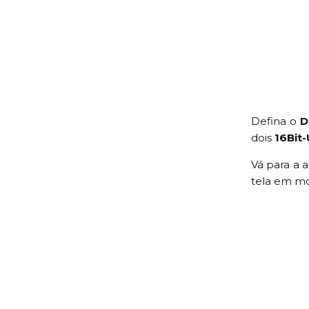
Defina o
D
dois
16Bit
Vá para a 
tela em 