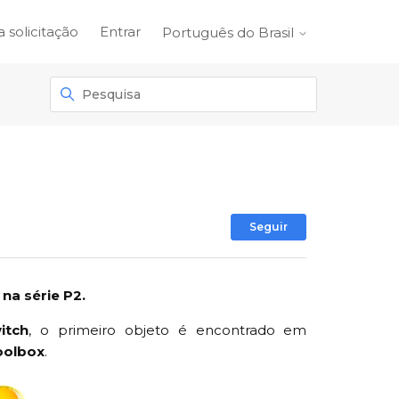
 solicitação
Entrar
Português do Brasil
Ainda não se
Seguir
m na série P2.
itch
, o primeiro objeto é encontrado em
oolbox
.