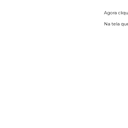
Agora cli
Na tela qu