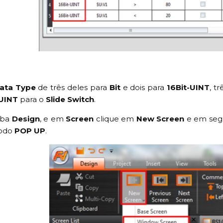
ata Type
de três deles para
Bit
e dois para
16Bit-UINT
, t
-UINT
para o
Slide Switch
.
aba
Design
, e em
Screen
clique em
New Screen
e em seg
modo
POP UP
.