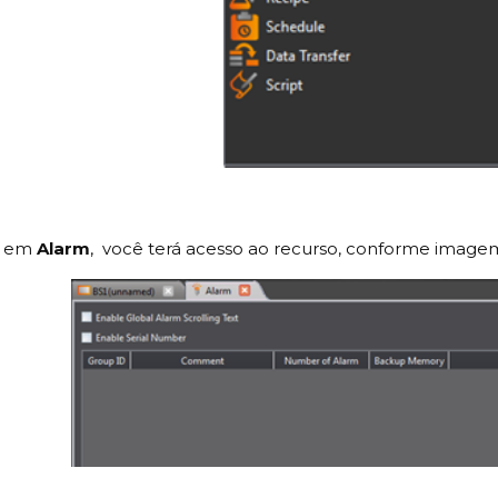
r em
Alarm
, você terá acesso ao recurso, conforme image