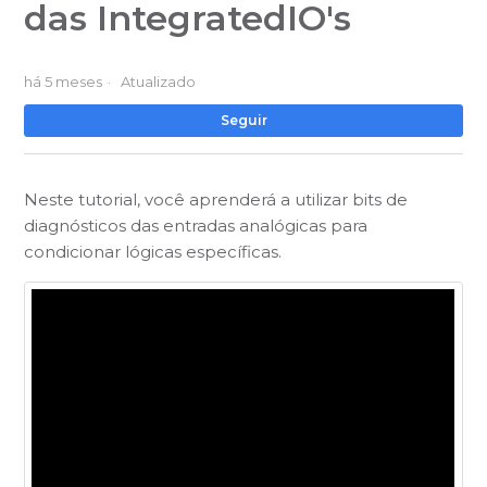
das IntegratedIO's
há 5 meses
Atualizado
Ai
Seguir
Neste tutorial, você aprenderá a utilizar bits de
diagnósticos das entradas analógicas para
condicionar lógicas específicas.