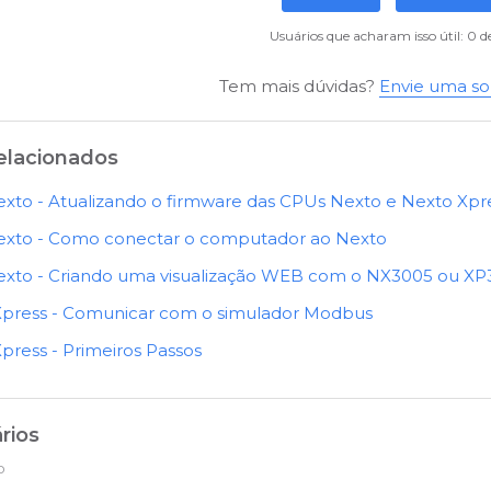
Usuários que acharam isso útil: 0 d
Tem mais dúvidas?
Envie uma sol
relacionados
exto - Atualizando o firmware das CPUs Nexto e Nexto Xpr
exto - Como conectar o computador ao Nexto
exto - Criando uma visualização WEB com o NX3005 ou XP34
Xpress - Comunicar com o simulador Modbus
press - Primeiros Passos
rios
o