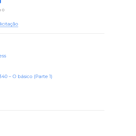
e 0
icitação
ess
0 – O básico (Parte 1)