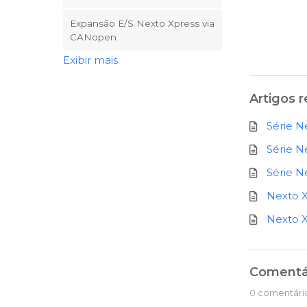
Expansão E/S Nexto Xpress via
CANopen
Exibir mais
Artigos 
Série N
Série N
Série N
Nexto 
Nexto X
Comentá
0 comentári