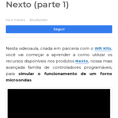
Nexto (parte 1)
há 4 meses
Atualizado
Ai
Seguir
Nesta videoaula, criada em parceria com o
WR Kits
,
você vai começar a aprender a como utilizar os
recursos disponíveis nos produtos
Nexto
, nossa mais
avançada família de controladores programáveis,
para
simular o funcionamento de um forno
microondas
.