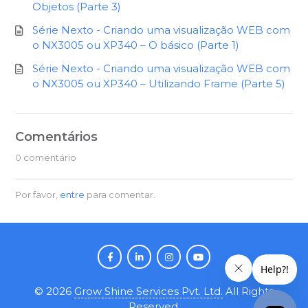
Objetos (Parte 3)
Série Nexto - Criando uma visualização WEB com
o NX3005 ou XP340 – O básico (Parte 1)
Série Nexto - Criando uma visualização WEB com
o NX3005 ou XP340 – Utilizando Frame (Parte 5)
Comentários
0 comentário
Por favor,
entre
para comentar.
©
2026
Grow Shine Services Pvt. Ltd.
All Rights
Reserved.