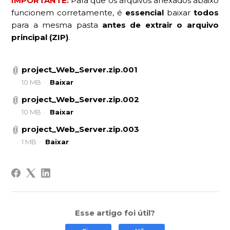
IMPORTANTE:
Para que os arquivos anexados abaixo
funcionem corretamente, é
essencial
baixar
todos
para a mesma pasta
antes de extrair o arquivo
principal (ZIP)
.
project_Web_Server.zip.001
10 MB
Baixar
project_Web_Server.zip.002
10 MB
Baixar
project_Web_Server.zip.003
1 MB
Baixar
Esse artigo foi útil?