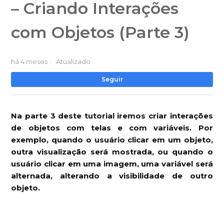
– Criando Interações
com Objetos (Parte 3)
há 4 meses
Atualizado
Ai
Seguir
Na parte 3 deste tutorial iremos criar interações
de objetos com telas e com variáveis. Por
exemplo, quando o usuário clicar em um objeto,
outra visualização será mostrada, ou quando o
usuário clicar em uma imagem, uma variável será
alternada, alterando a visibilidade de outro
objeto.