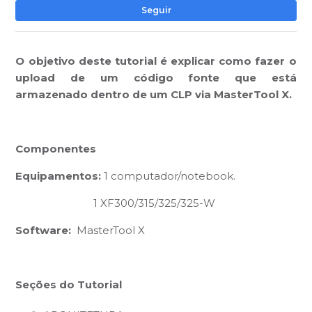
Ai
Seguir
O objetivo deste tutorial é explicar como fazer o
upload de um código fonte que está
armazenado dentro de um CLP via MasterTool X.
Componentes
Equipamentos:
1 computador/notebook.
1 XF300/315/325/325-W
Software:
MasterTool X
Seções do Tutorial